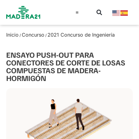
Información técnica
Educación en madera
Guía de la Madera
Inicio
Concurso
2021 Concurso de Ingeniería
/
/
ENSAYO PUSH-OUT PARA
CONECTORES DE CORTE DE LOSAS
COMPUESTAS DE MADERA-
HORMIGÓN