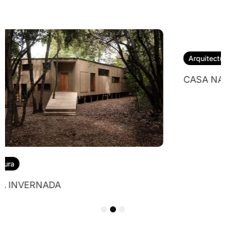
Arquitectura
CASA NALA
1
2
3