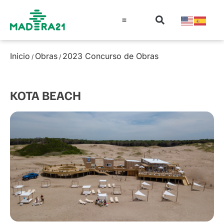
Información técnica
Educación en madera
Guía de la Madera
Inicio
Obras
2023 Concurso de Obras
/
/
KOTA BEACH