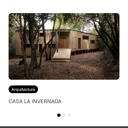
C
Arquitectura
CASA LA INVERNADA
1
2
3