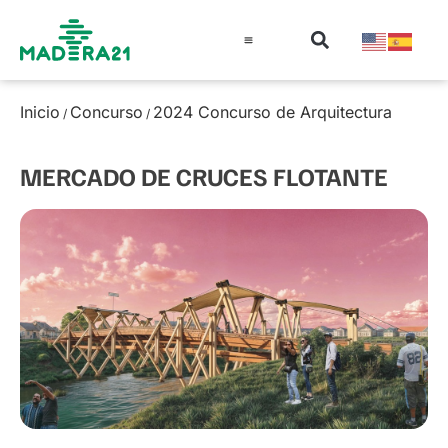
Información técnica
Educación en madera
Guía de la Madera
Inicio
Concurso
2024 Concurso de Arquitectura
/
/
MERCADO DE CRUCES FLOTANTE