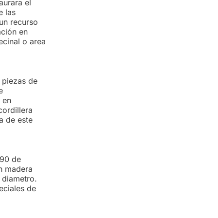
a el
e las
 un recurso
ación en
ecinal o area
e piezas de
e
 en
ordillera
a de este
.90 de
en madera
 diametro.
eciales de