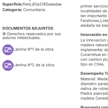
Esta Of
Superficie:
field_60a2165eeedae
primer servicio
Categoría:
Comunitaria
localidades de 
tan importante
Farellones,Lot
aledaña de bie
DOCUMENTOS ADJUNTOS
© Derechos reservados por sus
Innovación en 
autores intelectuales.
La innovacion 
madera natural
Lámina N°1 de la obra
implementar de
Curarrehue en 
con camion plu
tipo en Chile.
Lámina N°2 de la obra
Desempeño T
Material: Mader
diametro parej
nativa de robl
Piedra aserrada
madera Ceresti
Propuesta con