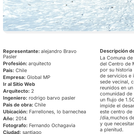
Descripción d
Representante:
alejandro Bravo
Pasler
La Comuna de L
Profesión:
arquitecto
del Centro de 
por su historia
País:
Chile
de servicios e
Empresa:
Global MP
sede vecinal, 
Ir al Sitio Web
reunidos en un
Arquitecto:
2
comunidad de F
Ingeniero:
rodrigo barvo pasler
un flujo de 1.
Pais de obra:
Chile
impide el desar
Ubicación:
Farrellones, lo barnechea
este centro de
/dia,muchos de
Año:
2014
y que necesita
Fotografo:
Fernando Ochagavia
a
Ciudad:
santiago