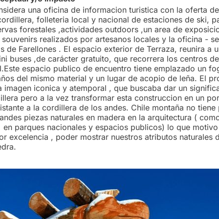
sidera una oficina de informacion turistica con la oferta de
ordillera, folleteria local y nacional de estaciones de ski, 
ervas forestales ,actividades outdoors ,un area de exposici
ouvenirs realizados por artesanos locales y la oficina - s
s de Farellones . El espacio exterior de Terraza, reunira a u
i buses ,de carácter gratuito, que recorrera los centros de 
l.Este espacio publico de encuentro tiene emplazado un fog
años del mismo material y un lugar de acopio de leña. El p
a imagen iconica y atemporal , que buscaba dar un signific
illera pero a la vez transformar esta construccion en un por
istante a la cordillera de los andes. Chile montaña no tien
randes piezas naturales en madera en la arquitectura ( com
n parques nacionales y espacios publicos) lo que motivo 
por excelencia , poder mostrar nuestros atributos naturales 
edra.