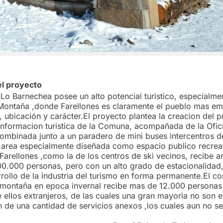
el proyecto
o Barnechea posee un alto potencial turistico, especialmen
Montaña ,donde Farellones es claramente el pueblo mas e
 , ubicación y carácter.El proyecto plantea la creacion del 
 informacion turistica de la Comuna, acompañada de la Ofic
combinada junto a un paradero de mini buses intercentros de
 area especialmente diseñada como espacio publico recrea
arellones ,como la de los centros de ski vecinos, recibe 
500.000 personas, pero con un alto grado de estacionalidad,
rollo de la industria del turismo en forma permanente.El co
 montaña en epoca invernal recibe mas de 12.000 personas
 ellos extranjeros, de las cuales una gran mayoria no son 
n de una cantidad de servicios anexos ,los cuales aun no se
 plenitu