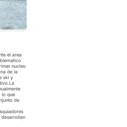
te el area
mblematico
primer nucleo
ina de la
 ski y
tivo.La
anualmente
 lo que
njunto de
esquiadores
 desarrollan
d.