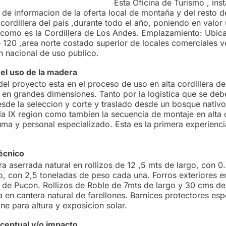
icina de Turismo , instaurar
 de informacion de la oferta local de montaña y del resto d
cordillera del pais ,durante todo el año, poniendo en valor
 como es la Cordillera de Los Andes. Emplazamiento: Ubic
e 120 ,area norte costado superior de locales comerciales v
n nacional de uso publico.
el uso de la madera
del proyecto esta en el proceso de uso en alta cordillera d
 en grandes dimensiones. Tanto por la logistica que se deb
sde la seleccion y corte y traslado desde un bosque nativo
la IX region como tambien la secuencia de montaje en alta c
ma y personal especializado. Esta es la primera experienci
écnico
a aserrada natural en rollizos de 12 ,5 mts de largo, con 0
o, con 2,5 toneladas de peso cada una. Forros exteriores 
e de Pucon. Rollizos de Roble de 7mts de largo y 30 cms de
 en cantera natural de farellones. Barnices protectores esp
ne para altura y exposicion solar.
ceptual y/o impacto