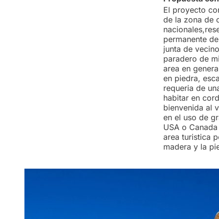
El proyecto con
de la zona de c
nacionales,res
permanente de s
junta de vecino
paradero de min
area en genera
en piedra, esc
requeria de un
habitar en cord
bienvenida al v
en el uso de g
USA o Canada e
area turistica 
madera y la pi