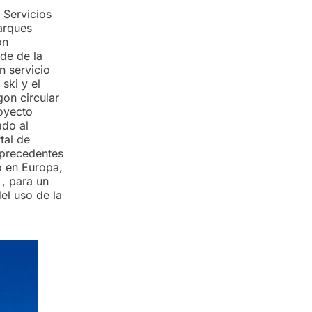
 Servicios
parques
on
ede de la
n servicio
ski y el
on circular
royecto
ado al
tal de
e precedentes
o en Europa,
, para un
del uso de la