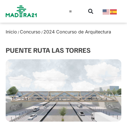
Información técnica
Educación en madera
Guía de la Madera
Inicio
Concurso
2024 Concurso de Arquitectura
/
/
PUENTE RUTA LAS TORRES