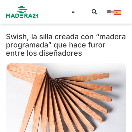
Información técnica
Educación en madera
Guía de la Madera
Swish, la silla creada con “madera
programada” que hace furor
entre los diseñadores