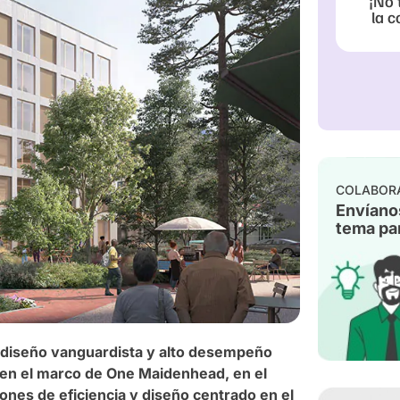
¡No 
la c
COLABOR
Envíano
tema par
 diseño vanguardista y alto desempeño
s en el marco de One Maidenhead, en el
iones de eficiencia y diseño centrado en el