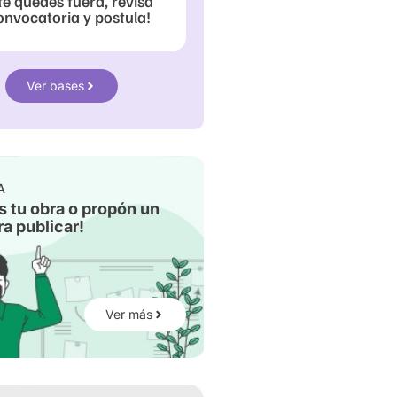
te quedes fuera, revisa
onvocatoria y postula!
Ver bases
A
s tu obra o propón un
a publicar!
Ver más