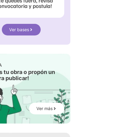
te quedes fuera, revisa
onvocatoria y postula!
Ver bases
A
s tu obra o propón un
a publicar!
Ver más