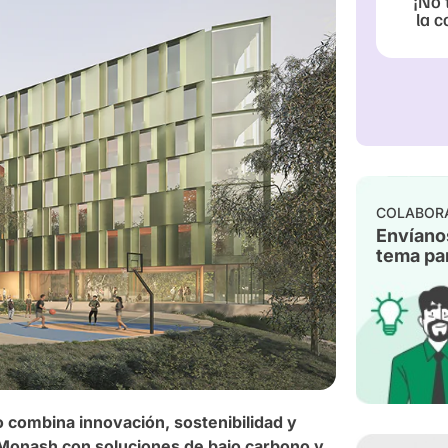
¡No 
la c
COLABOR
Envíano
tema par
o combina innovación, sostenibilidad y
 Monash con soluciones de bajo carbono y