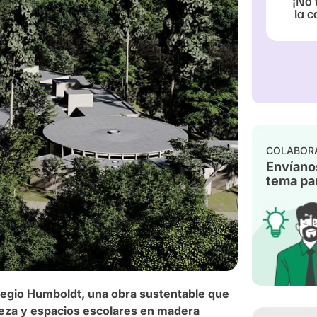
¡No 
la c
COLABOR
Envíano
tema par
legio Humboldt, una obra sustentable que
leza y espacios escolares en madera