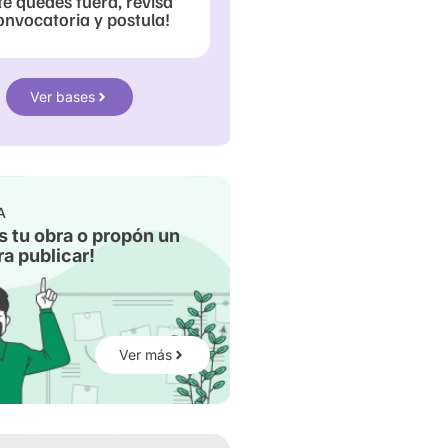
te quedes fuera, revisa
onvocatoria y postula!
Ver bases
A
s tu obra o propón un
a publicar!
Ver más