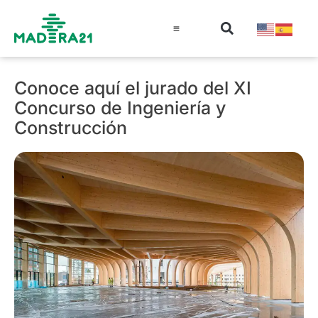
Información técnica
Educación en madera
Guía de la Madera
Conoce aquí el jurado del XI
Concurso de Ingeniería y
Construcción