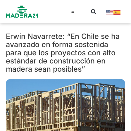
Información técnica
Educación en madera
Guía de la Madera
Erwin Navarrete: “En Chile se ha
avanzado en forma sostenida
para que los proyectos con alto
estándar de construcción en
madera sean posibles”