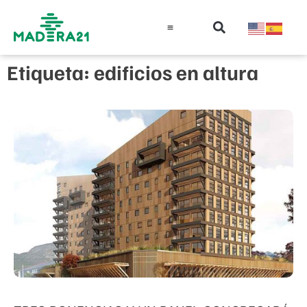
Información técnica
Educación en madera
Guía de la Madera
Etiqueta: edificios en altura