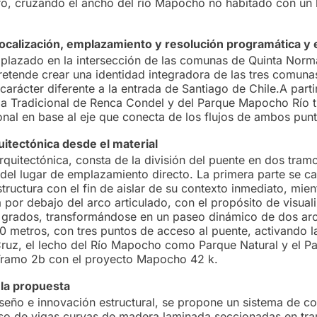
tro, cruzando el ancho del río Mapocho no habitado con un 
localización, emplazamiento y resolución programática y 
plazado en la intersección de las comunas de Quinta Norm
retende crear una identidad integradora de las tres comuna
arácter diferente a la entrada de Santiago de Chile.A parti
eria Tradicional de Renca Condel y del Parque Mapocho Río 
onal en base al eje que conecta de los flujos de ambos punt
itectónica desde el material
quitectónica, consta de la división del puente en dos tram
s del lugar de emplazamiento directo. La primera parte se c
estructura con el fin de aislar de su contexto inmediato, mien
 por debajo del arco articulado, con el propósito de visuali
 grados, transformándose en un paseo dinámico de dos ar
0 metros, con tres puntos de acceso al puente, activando la
Cruz, el lecho del Río Mapocho como Parque Natural y el P
ramo 2b con el proyecto Mapocho 42 k.
 la propuesta
iseño e innovación estructural, se propone un sistema de c
so de vigas curvas de madera laminada seccionadas en tr