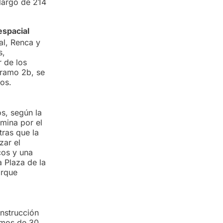
largo de 214
espacial
al, Renca y
s,
r de los
tramo 2b, se
os.
os, según la
amina por el
tras que la
zar el
cos y una
 Plaza de la
arque
onstrucción
amos de 30