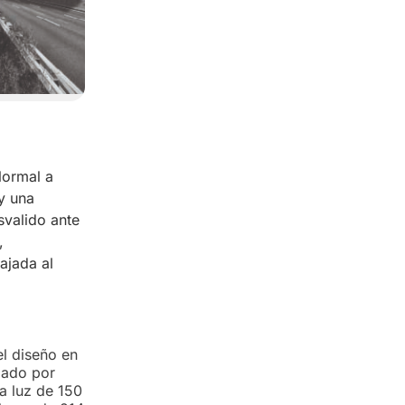
Normal a
y una
svalido ante
,
ajada al
el diseño en
izado por
a luz de 150