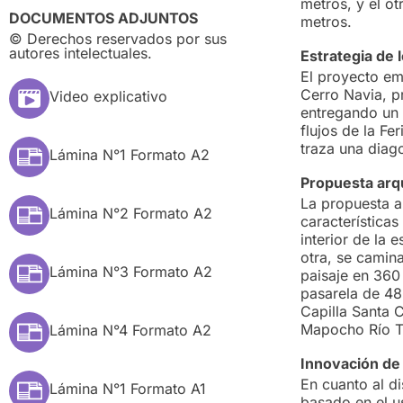
metros, y el o
DOCUMENTOS ADJUNTOS
metros.
© Derechos reservados por sus
autores intelectuales.
Estrategia de 
El proyecto em
Cerro Navia, p
Video explicativo
entregando un c
flujos de la F
traza una diag
Lámina N°1 Formato A2
Propuesta arqu
La propuesta ar
Lámina N°2 Formato A2
característica
interior de la 
otra, se camina
Lámina N°3 Formato A2
paisaje en 360
pasarela de 48
Capilla Santa 
Mapocho Río T
Lámina N°4 Formato A2
Innovación de
En cuanto al d
Lámina N°1 Formato A1
basado en el u