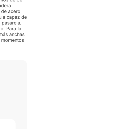
madera
 de acero
ula capaz de
 pasarela,
o. Para la
s más anchas
es momentos