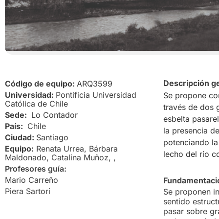
Descripción g
Código de equipo:
ARQ3599
Universidad:
Pontificia Universidad
Se propone co
Católica de Chile
través de dos 
Sede:
Lo Contador
esbelta pasare
País:
Chile
la presencia d
Ciudad:
Santiago
potenciando la
Equipo:
Renata Urrea, Bárbara
lecho del río 
Maldonado, Catalina Muñoz, ,
Profesores guía:
Mario Carreño
Fundamentació
Piera Sartori
Se proponen in
sentido estruct
pasar sobre gr