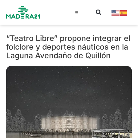
Información técnica
Educación en madera
Guía de la Madera
“Teatro Libre” propone integrar el
folclore y deportes náuticos en la
Laguna Avendaño de Quillón