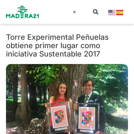
Información técnica
Educación en madera
Guía de la Madera
Torre Experimental Peñuelas
obtiene primer lugar como
iniciativa Sustentable 2017