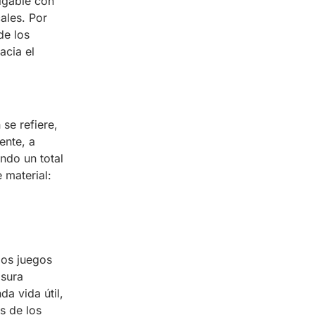
igable con
ales. Por
de los
acia el
se refiere,
ente, a
ndo un total
 material:
los juegos
asura
da vida útil,
s de los