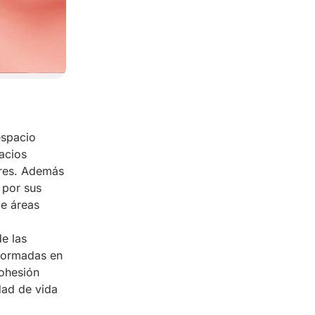
espacio
acios
ares. Además
 por sus
de áreas
de las
sformadas en
cohesión
dad de vida
a