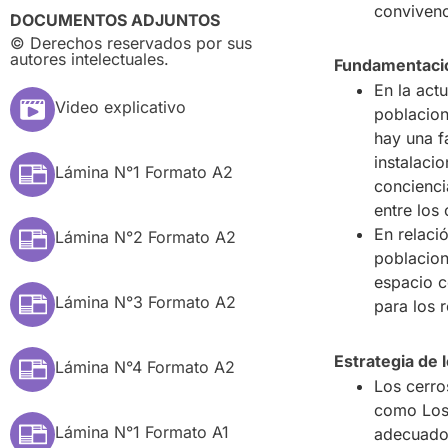
convivenci
DOCUMENTOS ADJUNTOS
© Derechos reservados por sus
autores intelectuales.
Fundamentació
En la act
Video explicativo
poblacion
hay una f
instalaci
Lámina N°1 Formato A2
concienci
entre los
En relaci
Lámina N°2 Formato A2
poblacion
espacio c
Lámina N°3 Formato A2
para los r
Estrategia de 
Lámina N°4 Formato A2
Los cerro
como Los 
Lámina N°1 Formato A1
adecuados