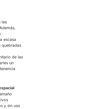
 las
. Además,
s
na escasa
as quebradas
itario de las
arles un
tenencia
espacial
 tamaño
tivos
s y sin uso