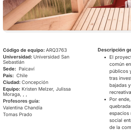
Descripción g
Código de equipo:
ARQ3763
Universidad:
Universidad San
El proyec
Sebastián
común ent
Sede:
Paicaví
públicos 
País:
Chile
tras inve
Ciudad:
Concepción
bajadas y
Equipo:
Kristen Melzer, Julissa
recreativ
Moraga, , ,
Por ende,
Profesores guía:
quebradas
Valentina Chandía
espacios 
Tomas Prado
social en
de la com