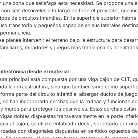
r una zona que satisfaga esta necesidad. Se propone una e
 con seis desniveles a lo largo de todo el proyecto, que inc
ipos de circuitos infantiles. En la superficie superior habrí
uso transitorio y pequeños espacios en sus laterales dest
 permanencia.
e planea intervenir el terreno bajo la estructura para desarr
familiares, miradores y juegos más tradicionales orientados
.
itectónica desde el material
tura principal está compuesta por una viga cajón de CLT, q
oda la infraestructura, sino que también sirve como superfi
 forma parte del circuito infantil al albergar ductos de jueg
a, se han incorporado cerchas que la rodean y funcionan c
y muros para proteger los desniveles. Estas cerchas están
vigas dobles dispuestas transversalmente en la parte inferio
igua al cajón, se utilizó entablado deck., soportado por una
orzadas con diagonales dispuestas en sentidos opuestos d