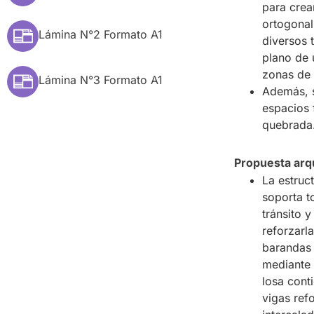
para crea
ortogonal
Lámina N°2 Formato A1
diversos t
plano de 
zonas de
Lámina N°3 Formato A1
Además, s
espacios 
quebrada
Propuesta arqu
La estruc
soporta t
tránsito y
reforzarl
barandas 
mediante 
losa cont
vigas ref