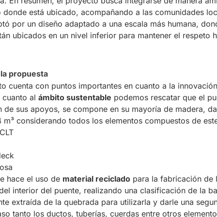
da. En resumen, el proyecto busca integrarse de manera am
o donde está ubicado, acompañando a las comunidades loc
optó por un diseño adaptado a una escala más humana, don
tán ubicados en un nivel inferior para mantener el respeto h
 la propuesta
to cuenta con puntos importantes en cuanto a la innovación 
 cuanto al
ámbito sustentable
podemos rescatar que el pu
 de sus apoyos, se compone en su mayoría de madera, da
4 m
³ considerando todos los elementos compuestos de este
 CLT
deck
losa
e hace el uso de
material reciclado
para la fabricación de 
 del interior del puente, realizando una clasificación de la b
te extraída de la quebrada para utilizarla y darle una segun
aso tanto los ductos, tuberías, cuerdas entre otros elemento