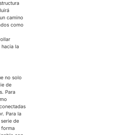
structura
luirá
a un camino
inados como
ollar
 hacia la
ue no solo
cie de
os. Para
omo
 conectadas
r. Para la
 serie de
e forma