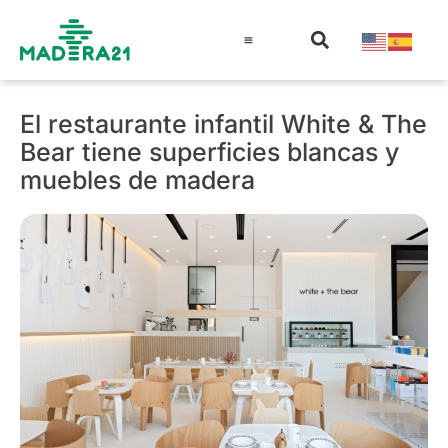
Información técnica
Educación en madera
Guía de la Madera
El restaurante infantil White & The
Bear tiene superficies blancas y
muebles de madera